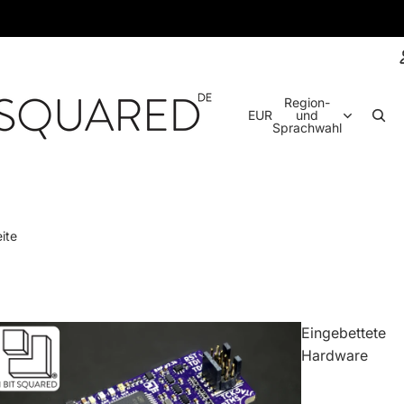
Region-
EUR
und
Sprachwahl
ite
Eingebettete
Hardware