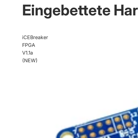
Eingebettete Ha
iCEBreaker
FPGA
V1.1a
(NEW)