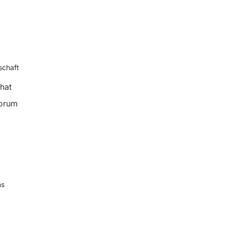
chaft
hat
orum
ns