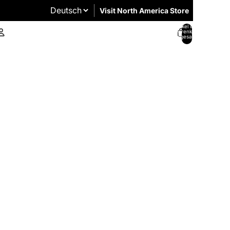
Visit North America Store
Artikel im
Warenkorb
insgesamt:
0
Konto
Andere Anmeldeoptionen
Bestellungen
Profil